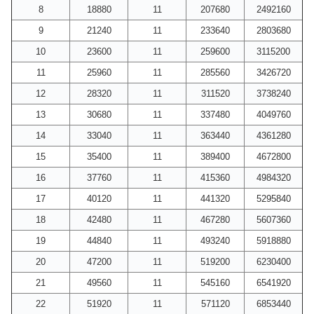
8
18880
11
207680
2492160
9
21240
11
233640
2803680
10
23600
11
259600
3115200
11
25960
11
285560
3426720
12
28320
11
311520
3738240
13
30680
11
337480
4049760
14
33040
11
363440
4361280
15
35400
11
389400
4672800
16
37760
11
415360
4984320
17
40120
11
441320
5295840
18
42480
11
467280
5607360
19
44840
11
493240
5918880
20
47200
11
519200
6230400
21
49560
11
545160
6541920
22
51920
11
571120
6853440