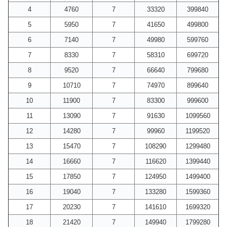
4
4760
7
33320
399840
5
5950
7
41650
499800
6
7140
7
49980
599760
7
8330
7
58310
699720
8
9520
7
66640
799680
9
10710
7
74970
899640
10
11900
7
83300
999600
11
13090
7
91630
1099560
12
14280
7
99960
1199520
13
15470
7
108290
1299480
14
16660
7
116620
1399440
15
17850
7
124950
1499400
16
19040
7
133280
1599360
17
20230
7
141610
1699320
18
21420
7
149940
1799280