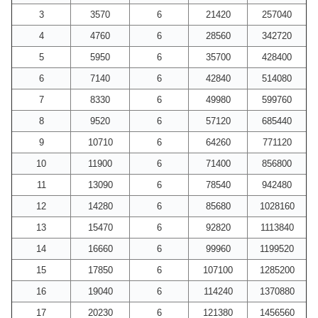
3
3570
6
21420
257040
4
4760
6
28560
342720
5
5950
6
35700
428400
6
7140
6
42840
514080
7
8330
6
49980
599760
8
9520
6
57120
685440
9
10710
6
64260
771120
10
11900
6
71400
856800
11
13090
6
78540
942480
12
14280
6
85680
1028160
13
15470
6
92820
1113840
14
16660
6
99960
1199520
15
17850
6
107100
1285200
16
19040
6
114240
1370880
17
20230
6
121380
1456560