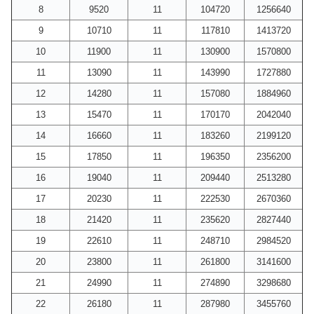
8
9520
11
104720
1256640
9
10710
11
117810
1413720
10
11900
11
130900
1570800
11
13090
11
143990
1727880
12
14280
11
157080
1884960
13
15470
11
170170
2042040
14
16660
11
183260
2199120
15
17850
11
196350
2356200
16
19040
11
209440
2513280
17
20230
11
222530
2670360
18
21420
11
235620
2827440
19
22610
11
248710
2984520
20
23800
11
261800
3141600
21
24990
11
274890
3298680
22
26180
11
287980
3455760